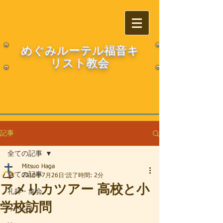
​​めぐみルーテル福音キ
リスト教会
記事
全ての記事
Mitsuo Haga
全ての記事
2018年7月26日
読了時間: 2分
アメリカツアー 高校と小
礼拝・集会
学校訪問
イベント