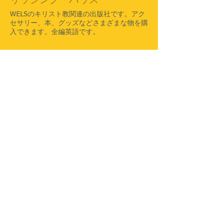
​WELSのキリスト教関連の出版社です。アク
セサリー、本、グッズなどさまざまな物を購
入できます。全編英語です。
CELC 告白福音ルーテル連盟
​めぐみルーテル福音キリスト教会と同じ信仰
告白と実践を保つ、世界規模の姉妹教会・団
体の連盟です。