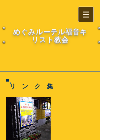
​​めぐみルーテル福音キ
リスト教会
​リ ン ク 集