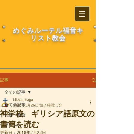
​​めぐみルーテル福音キ
リスト教会
記事
全ての記事
Mitsuo Haga
全ての記事
2018年1月26日
読了時間: 3分
神学校 ギリシア語原文の
礼拝・集会
書簡を読む
イベント
更新日：
2018年2月22日