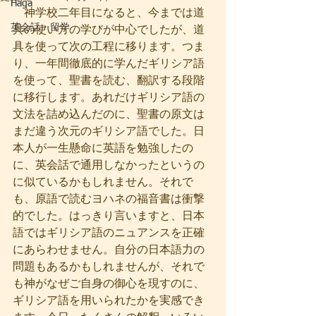
Haga
　神学校二年目になると、今までは道
英会話・留学
具の使い方の学びが中心でしたが、道
具を使って次の工程に移ります。つま
り、一年間徹底的に学んだギリシア語
を使って、聖書を読む、翻訳する段階
に移行します。あれだけギリシア語の
文法を詰め込んだのに、聖書の原文は
まだ違う次元のギリシア語でした。日
本人が一生懸命に英語を勉強したの
に、英会話で通用しなかったというの
に似ているかもしれません。それで
も、原語で読むヨハネの福音書は衝撃
的でした。はっきり言いますと、日本
語ではギリシア語のニュアンスを正確
にあらわせません。自分の日本語力の
問題もあるかもしれませんが、それで
も神がなぜご自身の御心を現すのに、
ギリシア語を用いられたかを実感でき