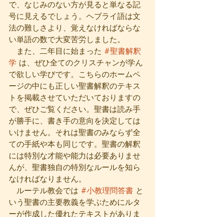
で、なじみのない方が見ると単なる記
号に見えるでしょう。ヘブライ語は文
法の難しさより、覚えなければならな
い単語の数で大変苦労しました。
　また、二年目に始まった 
#聖書解釈
学
 は、ぜひ全てのクリスチャンが学ん
で欲しい学びです。こちらのホームペ
ージの中にも正しい聖書解釈のテキス
トを掲載させていただいておりますの
で、ぜひご覧ください。聖書は読み手
が勝手に、書き手の意向を決定しては
いけません。それは聖書のみならず全
ての手紙や本も同じです。聖書の解釈
には特別な才能や能力は必要ありませ
んが、聖書独自の特別なルールを知ら
なければなりません。
　ルーテル教会では 
#小教理問答書
 と
いう聖書の主要教義を学ぶためにルタ
ーが作成した優れたテキストがありま