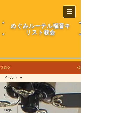
​​めぐみルーテル福音キ
リスト教会
ブログ
イベント
全ての記事
礼拝・集会
イベント
Haga